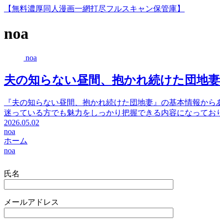
【無料濃厚同人漫画一網打尽フルスキャン保管庫】
noa
noa
夫の知らない昼間、抱かれ続けた団地妻【
『夫の知らない昼間、抱かれ続けた団地妻』の基本情報から
迷っている方でも魅力をしっかり把握できる内容になってお
2026.05.02
noa
ホーム
noa
氏名
メールアドレス