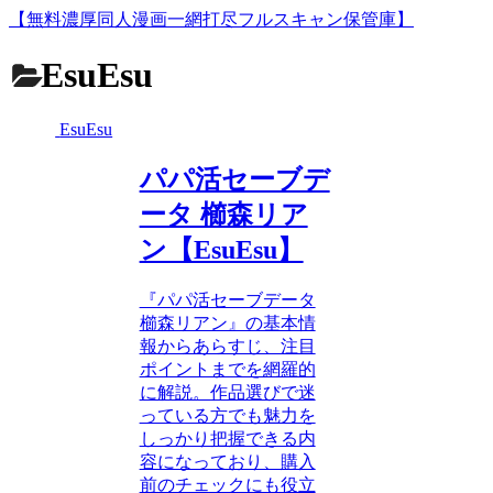
【無料濃厚同人漫画一網打尽フルスキャン保管庫】
EsuEsu
EsuEsu
パパ活セーブデ
ータ 櫛森リア
ン【EsuEsu】
『パパ活セーブデータ
櫛森リアン』の基本情
報からあらすじ、注目
ポイントまでを網羅的
に解説。作品選びで迷
っている方でも魅力を
しっかり把握できる内
容になっており、購入
前のチェックにも役立