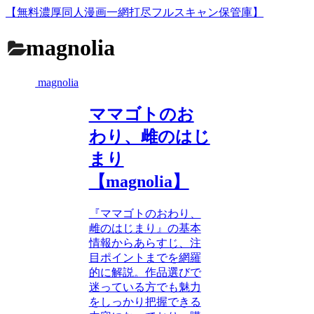
【無料濃厚同人漫画一網打尽フルスキャン保管庫】
magnolia
magnolia
ママゴトのお
わり、雌のはじ
まり
【magnolia】
『ママゴトのおわり、
雌のはじまり』の基本
情報からあらすじ、注
目ポイントまでを網羅
的に解説。作品選びで
迷っている方でも魅力
をしっかり把握できる