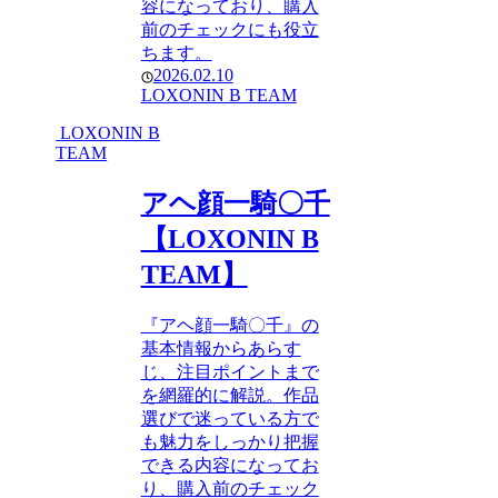
容になっており、購入
前のチェックにも役立
ちます。
2026.02.10
LOXONIN B TEAM
LOXONIN B
TEAM
アヘ顔一騎〇千
【LOXONIN B
TEAM】
『アヘ顔一騎〇千』の
基本情報からあらす
じ、注目ポイントまで
を網羅的に解説。作品
選びで迷っている方で
も魅力をしっかり把握
できる内容になってお
り、購入前のチェック