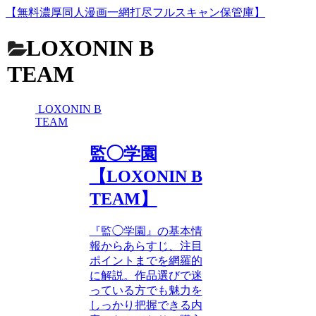
【無料濃厚同人漫画一網打尽フルスキャン保管庫】
LOXONIN B
TEAM
LOXONIN B
TEAM
監◯学園
【LOXONIN B
TEAM】
『監◯学園』の基本情
報からあらすじ、注目
ポイントまでを網羅的
に解説。作品選びで迷
っている方でも魅力を
しっかり把握できる内