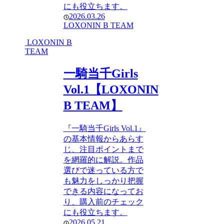
にも役立ちます。
2026.03.26
LOXONIN B TEAM
LOXONIN B
TEAM
一騎当千Girls
Vol.1【LOXONIN
B TEAM】
『一騎当千Girls Vol.1』
の基本情報からあらす
じ、注目ポイントまで
を網羅的に解説。作品
選びで迷っている方で
も魅力をしっかり把握
できる内容になってお
り、購入前のチェック
にも役立ちます。
2026.05.21