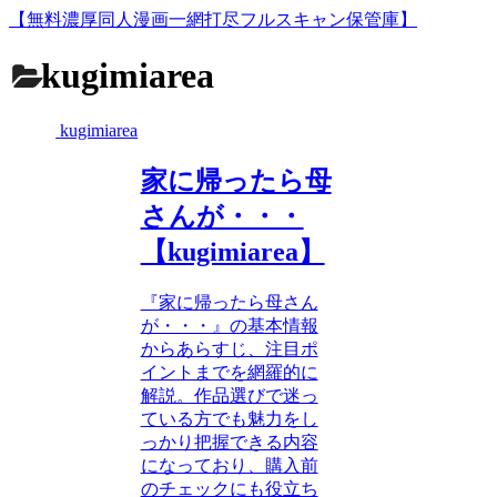
【無料濃厚同人漫画一網打尽フルスキャン保管庫】
kugimiarea
kugimiarea
家に帰ったら母
さんが・・・
【kugimiarea】
『家に帰ったら母さん
が・・・』の基本情報
からあらすじ、注目ポ
イントまでを網羅的に
解説。作品選びで迷っ
ている方でも魅力をし
っかり把握できる内容
になっており、購入前
のチェックにも役立ち