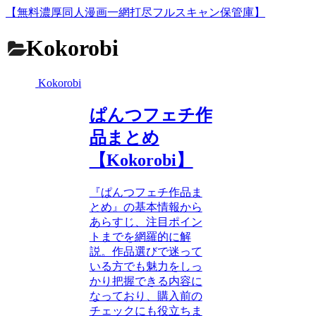
【無料濃厚同人漫画一網打尽フルスキャン保管庫】
Kokorobi
Kokorobi
ぱんつフェチ作
品まとめ
【Kokorobi】
『ぱんつフェチ作品ま
とめ』の基本情報から
あらすじ、注目ポイン
トまでを網羅的に解
説。作品選びで迷って
いる方でも魅力をしっ
かり把握できる内容に
なっており、購入前の
チェックにも役立ちま