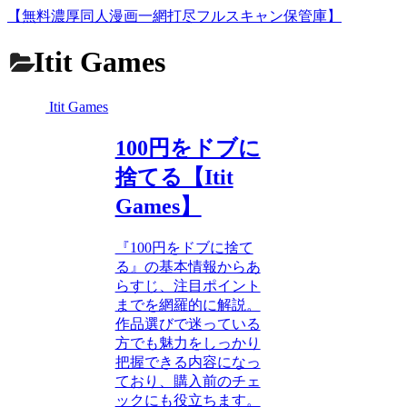
【無料濃厚同人漫画一網打尽フルスキャン保管庫】
Itit Games
Itit Games
100円をドブに
捨てる【Itit
Games】
『100円をドブに捨て
る』の基本情報からあ
らすじ、注目ポイント
までを網羅的に解説。
作品選びで迷っている
方でも魅力をしっかり
把握できる内容になっ
ており、購入前のチェ
ックにも役立ちます。