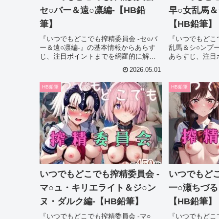
セ○バー＆遠○凛編-【HB鉛
早○女乱馬＆
筆】
【HB鉛筆】
『いつでもどこでも搾精委員会 -セ○バ
『いつでもどこで
ー＆遠○凛編-』の基本情報からあらす
乱馬＆シ○ンプ
じ、注目ポイントまでを網羅的に解
あらすじ、注目
説。作品選びで迷っている方でも魅力
に解説。作品選
2026.05.01
をしっかり把握できる内容になってお
魅力をしっかり
り、購入前のチェックにも役立ちま
ており、購入前
HB鉛筆
HB鉛筆
す。
ます。
いつでもどこでも搾精委員会 -
いつでもどこ
マ○ュ・キリエライト＆ジ○ン
一○瀬ちづる
ヌ・ダルク編-【HB鉛筆】
【HB鉛筆】
『いつでもどこでも搾精委員会 -マ○
『いつでもどこで