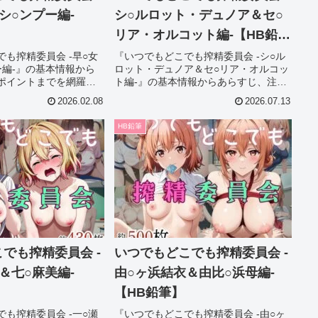
シ○ンプー編-
シ○ルロット・デュノア＆セ○
リア・オルコット編-【HB鉛
筆】
も搾精委員会 -早○女
『いつでもどこでも搾精委員会 -シ○ル
ー編-』の基本情報から
ロット・デュノア＆セ○リア・オルコッ
ポイントまでを網羅的
ト編-』の基本情報からあらすじ、注目
びで迷っている方でも
ポイントまでを網羅的に解説。作品選
2026.02.08
2026.07.13
把握できる内容になっ
びで迷っている方でも魅力をしっかり
のチェックにも役立ち
把握できる内容になっており、購入前
HB鉛筆
のチェックにも役立ちます。
でも搾精委員会 -
いつでもどこでも搾精委員会 -
＆七○麻美編-
由○ヶ浜結衣＆由比○浜母編-
【HB鉛筆】
も搾精委員会 -一○瀬
『いつでもどこでも搾精委員会 -由○ヶ