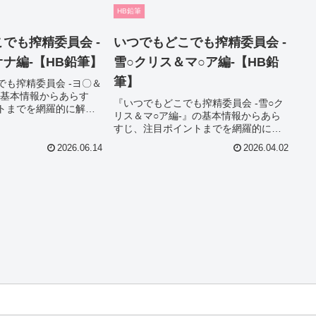
ェックにも役立ちま
り、購入前のチェックにも役立ちま
HB鉛筆
す。
でも搾精委員会 -
いつでもどこでも搾精委員会 -
ナ編-【HB鉛筆】
雪○クリス＆マ○ア編-【HB鉛
筆】
でも搾精委員会 -ヨ〇＆
の基本情報からあらす
『いつでもどこでも搾精委員会 -雪○ク
トまでを網羅的に解
リス＆マ○ア編-』の基本情報からあら
迷っている方でも魅力
すじ、注目ポイントまでを網羅的に解
できる内容になってお
説。作品選びで迷っている方でも魅力
ェックにも役立ちま
2026.06.14
2026.04.02
をしっかり把握できる内容になってお
り、購入前のチェックにも役立ちま
す。