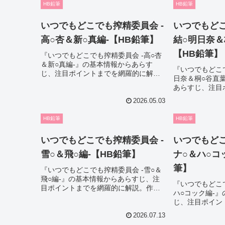
HB鉛筆
HB鉛筆
す。
す。
いつでもどこでも搾精委員会 -
いつでもどこ
高○杏＆新○真編-【HB鉛筆】
結○明日奈＆
【HB鉛筆】
『いつでもどこでも搾精委員会 -高○杏
＆新○真編-』の基本情報からあらす
『いつでもどこで
じ、注目ポイントまでを網羅的に解
日奈＆桐○谷直
説。作品選びで迷っている方でも魅力
あらすじ、注目
をしっかり把握できる内容になってお
に解説。作品選
り、購入前のチェックにも役立ちま
2026.05.03
魅力をしっかり
す。
ており、購入前
HB鉛筆
HB鉛筆
ます。
いつでもどこでも搾精委員会 -
いつでもどこ
雪○＆飛○編-【HB鉛筆】
ナ○＆ハ○コ
筆】
『いつでもどこでも搾精委員会 -雪○＆
飛○編-』の基本情報からあらすじ、注
『いつでもどこで
目ポイントまでを網羅的に解説。作品
ハ○コック編-
選びで迷っている方でも魅力をしっか
じ、注目ポイン
り把握できる内容になっており、購入
説。作品選びで
前のチェックにも役立ちます。
2026.07.13
をしっかり把握