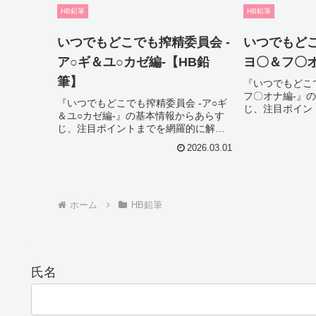
り、購入前のチ
HB鉛筆
HB鉛筆
す。
いつでもどこでも搾精委員会 -
いつでもどこ
ア○ギ＆ユ○カゼ編-【HB鉛
ヨ〇＆フ〇オ
筆】
『いつでもどこ
フ〇オナ編-』
『いつでもどこでも搾精委員会 -ア○ギ
じ、注目ポイン
＆ユ○カゼ編-』の基本情報からあらす
説。作品選びで
じ、注目ポイントまでを網羅的に解
をしっかり把握
説。作品選びで迷っている方でも魅力
り、購入前のチ
2026.03.01
をしっかり把握できる内容になってお
す。
り、購入前のチェックにも役立ちま
す。
ホーム
HB鉛筆
氏名