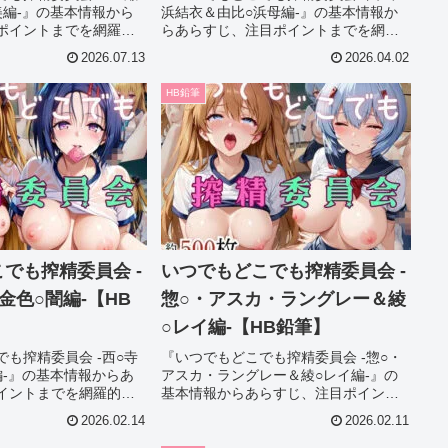
美編-』の基本情報から
浜結衣＆由比○浜母編-』の基本情報か
ポイントまでを網羅的
らあらすじ、注目ポイントまでを網羅
びで迷っている方でも
的に解説。作品選びで迷っている方で
2026.07.13
2026.04.02
把握できる内容になっ
も魅力をしっかり把握できる内容にな
のチェックにも役立ち
っており、購入前のチェックにも役立
HB鉛筆
ちます。
でも搾精委員会 -
いつでもどこでも搾精委員会 -
金色○闇編-【HB
惣○・アスカ・ラングレー＆綾
○レイ編-【HB鉛筆】
も搾精委員会 -西○寺
『いつでもどこでも搾精委員会 -惣○・
編-』の基本情報からあ
アスカ・ラングレー＆綾○レイ編-』の
イントまでを網羅的に
基本情報からあらすじ、注目ポイント
で迷っている方でも魅
までを網羅的に解説。作品選びで迷っ
2026.02.14
2026.02.11
握できる内容になって
ている方でも魅力をしっかり把握でき
チェックにも役立ちま
る内容になっており、購入前のチェッ