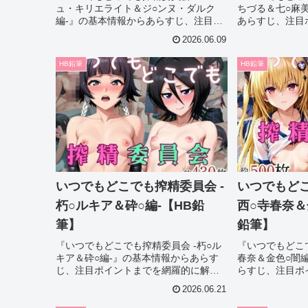
ュ・キリエライト＆ジ○ンヌ・ダルク
ちづる＆七○麻
編-』の基本情報からあらすじ、注目ポ
あらすじ、注目
イントまでを網羅的に解説。作品選び
に解説。作品選
2026.06.09
で迷っている方でも魅力をしっかり把
魅力をしっかり
握できる内容になっており、購入前の
ており、購入前
HB鉛筆
HB鉛筆
チェックにも役立ちます。
ます。
いつでもどこでも搾精委員会 -
いつでもどこ
朽○ルキア＆砕○編-【HB鉛
西○寺春奈＆
筆】
鉛筆】
『いつでもどこでも搾精委員会 -朽○ル
『いつでもどこで
キア＆砕○編-』の基本情報からあらす
春奈＆金色○闇
じ、注目ポイントまでを網羅的に解
らすじ、注目ポ
説。作品選びで迷っている方でも魅力
解説。作品選び
2026.06.21
をしっかり把握できる内容になってお
力をしっかり把
り、購入前のチェックにも役立ちま
おり、購入前の