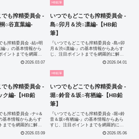
HB鉛筆
クにも役立ちます。
でも搾精委員会 -
いつでもどこでも搾精委員会 -
桐○谷直葉編-
島○卯月＆渋○凛編-【HB鉛
筆】
も搾精委員会 -結○明
『いつでもどこでも搾精委員会 -島○卯
葉編-』の基本情報から
月＆渋○凛編-』の基本情報からあらす
ポイントまでを網羅的
じ、注目ポイントまでを網羅的に解
びで迷っている方でも
説。作品選びで迷っている方でも魅力
2026.03.07
2026.04.01
把握できる内容になっ
をしっかり把握できる内容になってお
のチェックにも役立ち
り、購入前のチェックにも役立ちま
HB鉛筆
す。
でも搾精委員会 -
いつでもどこでも搾精委員会 -
ック編-【HB鉛
堀○鈴音＆坂○有栖編-【HB鉛
筆】
も搾精委員会 -ナ○＆
『いつでもどこでも搾精委員会 -堀○鈴
』の基本情報からあらす
音＆坂○有栖編-』の基本情報からあら
トまでを網羅的に解
すじ、注目ポイントまでを網羅的に解
迷っている方でも魅力
説。作品選びで迷っている方でも魅力
2026.03.09
2026.05.06
できる内容になってお
をしっかり把握できる内容になってお