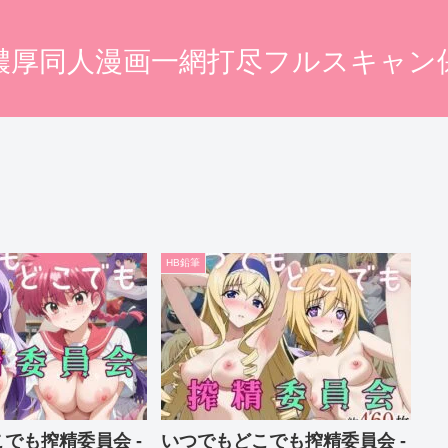
濃厚同人漫画一網打尽フルスキャン
HB鉛筆
でも搾精委員会 -
いつでもどこでも搾精委員会 -