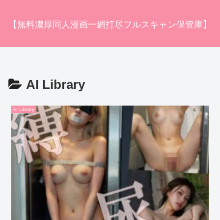
【無料濃厚同人漫画一網打尽フルスキャン保管庫】
AI Library
AI Library